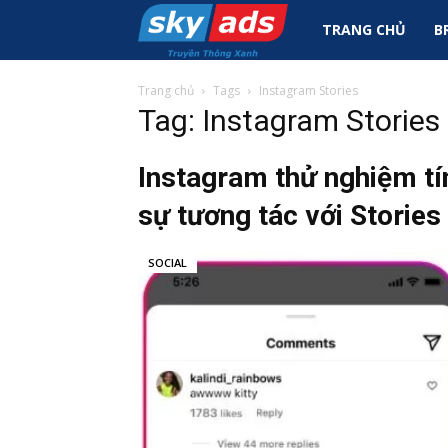
Sky
TRANG CHỦ
B
Ads
Trang chủ
Tags
Instagram Stories
Tag: Instagram Stories
|
Instagram thử nghiệm tí
sự tương tác với Stories
Tin
SOCIAL
Tức
Marketing