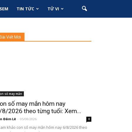
SEM
TIN TỨC
TỬ VI
Bài Viết Mới
on số may mắn
on số may mắn hôm nay
/8/2026 theo từng tuổi: Xem...
n Đãm Lê
-
05/08/2026
0
am khảo con số may mắn hôm nay 6/8/2026 theo