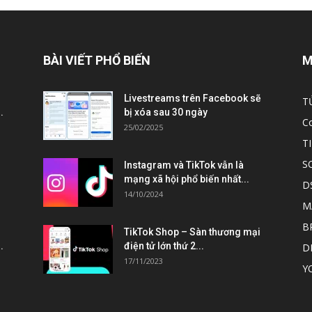
BÀI VIẾT PHỔ BIẾN
M
Livestreams trên Facebook sẽ
T
.
bị xóa sau 30 ngày
C
25/02/2025
T
S
Instagram và TikTok vẫn là
mạng xã hội phổ biến nhất...
D
14/10/2024
M
B
TikTok Shop – Sàn thương mại
.
điện tử lớn thứ 2...
D
17/11/2023
Y