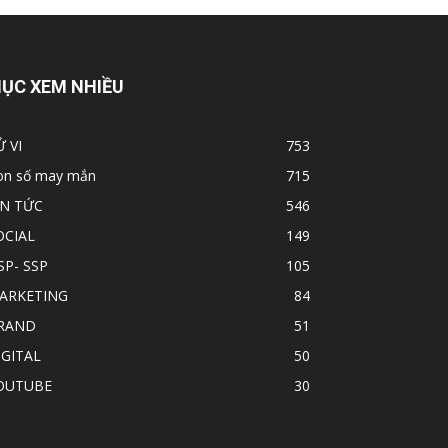
ỤC XEM NHIỀU
Ử VI
753
on số may mắn
715
IN TỨC
546
OCIAL
149
SP- SSP
105
ARKETING
84
RAND
51
IGITAL
50
OUTUBE
30