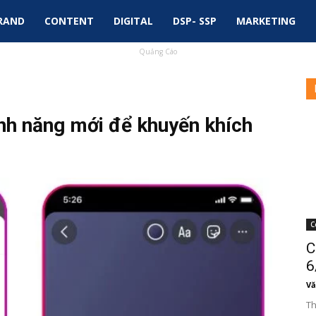
RAND
CONTENT
DIGITAL
DSP- SSP
MARKETING
Quảng Cáo
nh năng mới để khuyến khích
C
C
6
Vă
Th