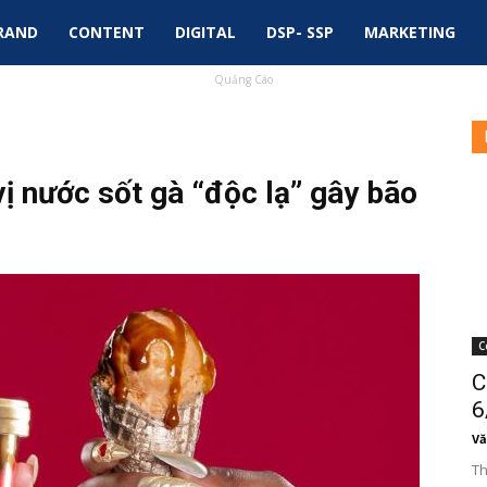
RAND
CONTENT
DIGITAL
DSP- SSP
MARKETING
Quảng Cáo
ị nước sốt gà “độc lạ” gây bão
C
C
6
Vă
Th