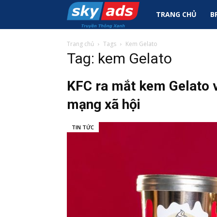
Sky
TRANG CHỦ
B
Ads
Trang chủ
Tags
Kem Gelato
Tag: kem Gelato
|
KFC ra mắt kem Gelato v
mạng xã hội
Tin
TIN TỨC
Tức
Marketing