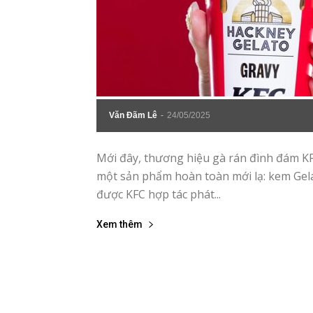
Văn Đãm Lê
-
24/05/2025
Mới đây, thương hiệu gà rán đình đám KF
một sản phẩm hoàn toàn mới lạ: kem Gelat
được KFC hợp tác phát...
Xem thêm