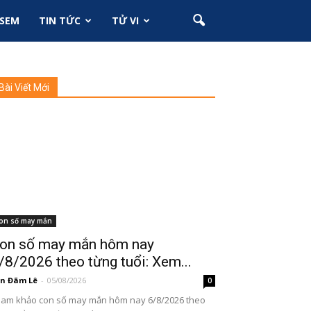
SEM
TIN TỨC
TỬ VI
Bài Viết Mới
on số may mắn
on số may mắn hôm nay
/8/2026 theo từng tuổi: Xem...
n Đãm Lê
-
05/08/2026
0
am khảo con số may mắn hôm nay 6/8/2026 theo