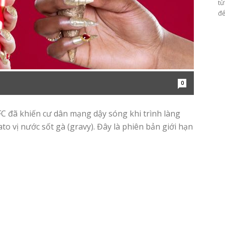
từ
để
0
C đã khiến cư dân mạng dậy sóng khi trình làng
o vị nước sốt gà (gravy). Đây là phiên bản giới hạn