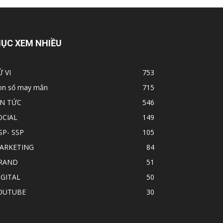
ỤC XEM NHIỀU
Ử VI
753
on số may mắn
715
IN TỨC
546
OCIAL
149
SP- SSP
105
ARKETING
84
RAND
51
IGITAL
50
OUTUBE
30