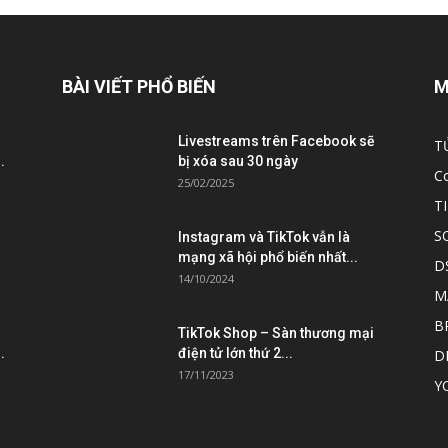
BÀI VIẾT PHỔ BIẾN
M
Livestreams trên Facebook sẽ
T
.
bị xóa sau 30 ngày
C
25/02/2025
T
S
Instagram và TikTok vẫn là
mạng xã hội phổ biến nhất...
D
14/10/2024
M
B
TikTok Shop – Sàn thương mại
.
điện tử lớn thứ 2...
D
17/11/2023
Y