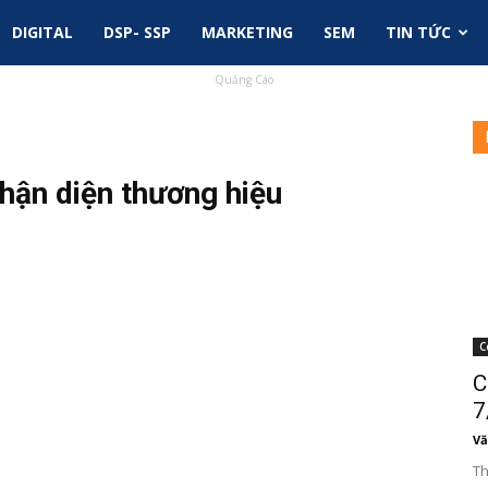
DIGITAL
DSP- SSP
MARKETING
SEM
TIN TỨC
Quảng Cáo
hận diện thương hiệu
C
C
7
Vă
Th