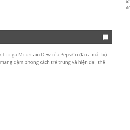
từ
để
0
ọt có ga Mountain Dew của PepsiCo đã ra mắt bộ
 mang đậm phong cách trẻ trung và hiện đại, thể