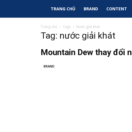
Sky
TRANG CHỦ
BRAND
CONTENT
Ads
Trang chủ
Tags
Nước giải khát
Tag: nước giải khát
|
Mountain Dew thay đổi n
Tin
BRAND
Tức
Marketing