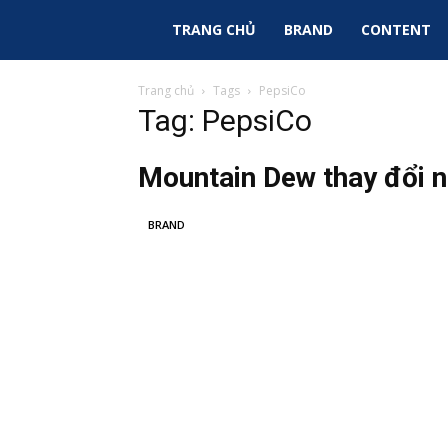
Sky
TRANG CHỦ
BRAND
CONTENT
Ads
Trang chủ
Tags
PepsiCo
Tag: PepsiCo
|
Mountain Dew thay đổi n
Tin
BRAND
Tức
Marketing