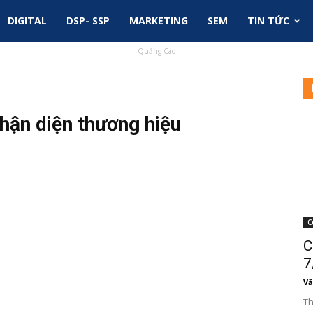
DIGITAL
DSP- SSP
MARKETING
SEM
TIN TỨC
Quảng Cáo
hận diện thương hiệu
C
C
7
Vă
Th