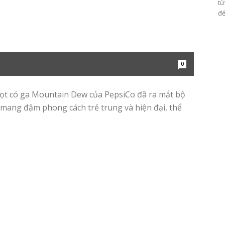
từ
để
0
ọt có ga Mountain Dew của PepsiCo đã ra mắt bộ
 mang đậm phong cách trẻ trung và hiện đại, thể