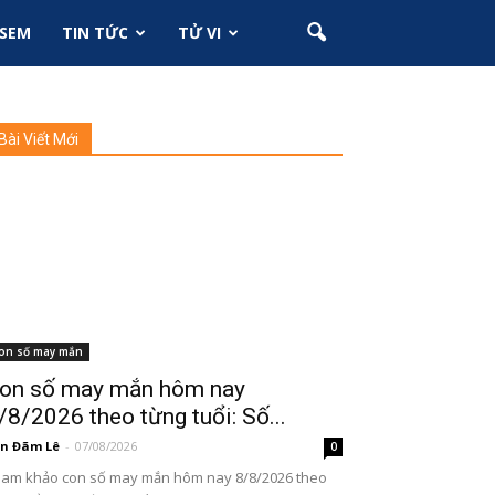
SEM
TIN TỨC
TỬ VI
Bài Viết Mới
on số may mắn
on số may mắn hôm nay
/8/2026 theo từng tuổi: Số...
n Đãm Lê
-
07/08/2026
0
am khảo con số may mắn hôm nay 8/8/2026 theo