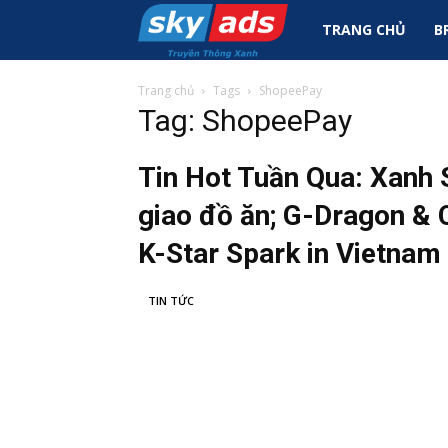
Sky
TRANG CHỦ
B
Ads
Trang chủ
Tags
ShopeePay
Tag: ShopeePay
|
Tin Hot Tuần Qua: Xanh 
giao đồ ăn; G-Dragon & 
Tin
K-Star Spark in Vietnam
Tức
TIN TỨC
Marketing