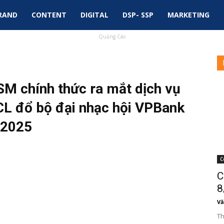
RAND
CONTENT
DIGITAL
DSP- SSP
MARKETING
Quảng Cáo
SM chính thức ra mắt dịch vụ
CL đổ bộ đại nhạc hội VPBank
 2025
C
C
8
Vă
Th