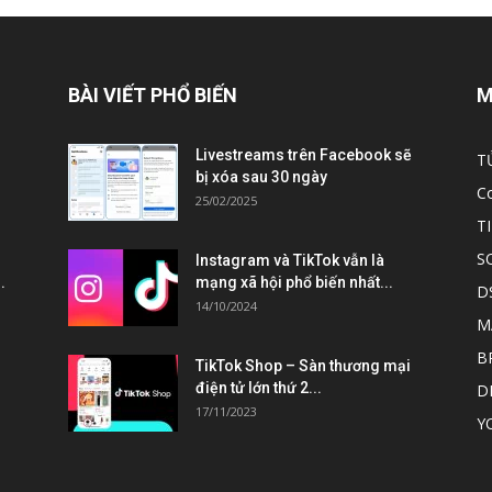
BÀI VIẾT PHỔ BIẾN
M
Livestreams trên Facebook sẽ
T
bị xóa sau 30 ngày
C
25/02/2025
T
S
Instagram và TikTok vẫn là
.
mạng xã hội phổ biến nhất...
D
14/10/2024
M
B
TikTok Shop – Sàn thương mại
điện tử lớn thứ 2...
D
17/11/2023
Y