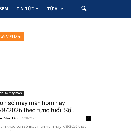
SEM
TIN TỨC
TỬ VI
Bài Viết Mới
on số may mắn
on số may mắn hôm nay
/8/2026 theo từng tuổi: Số...
n Đãm Lê
-
06/08/2026
0
am khảo con số may mắn hôm nay 7/8/2026 theo