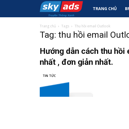
Sky
TRANG CHỦ
B
Ads
Trang chủ
Tags
Thu hồi email Outlook
Tag: thu hồi email Outl
|
Hướng dẫn cách thu hồi 
nhất , đơn giản nhất.
Tin
TIN TỨC
Tức
Marketing