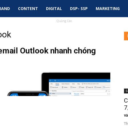
RAND
CONTENT
DIGITAL
DSP- SSP
MARKETING
Quảng Cáo
ook
email Outlook nhanh chóng
C
C
7
Vă
Th