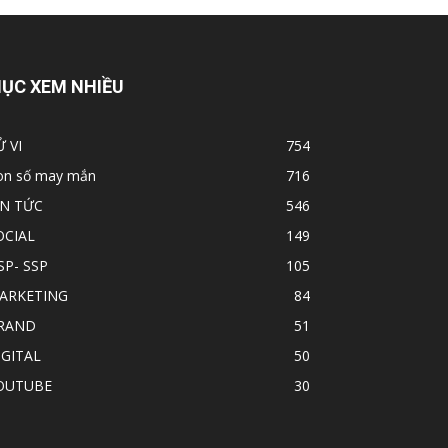
ỤC XEM NHIỀU
Ử VI
754
on số may mắn
716
IN TỨC
546
OCIAL
149
SP- SSP
105
ARKETING
84
RAND
51
IGITAL
50
OUTUBE
30