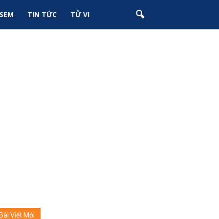
SEM
TIN TỨC
TỬ VI
Bài Viết Mới