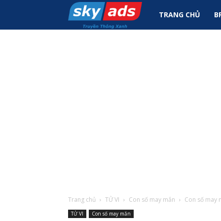
Sky
TRANG CHỦ
B
Ads
|
Tin
Tức
Marketing
Trang chủ
TỬ VI
Con số may mắn
Con số may m
TỬ VI
Con số may mắn