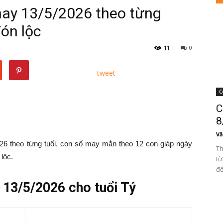
ay 13/5/2026 theo từng
đón lộc
11
0
tweet
C
C
8
Vă
 theo từng tuổi, con số may mắn theo 12 con giáp ngày
Th
lộc.
từ
để
13/5/2026 cho tuổi Tý