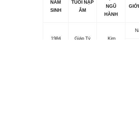
NĂM
TUỔI NẠP
NGŨ
GIỚI
SINH
ÂM
HÀNH
N
1984
Giáp Tý
Kim
N
1996
Bính Tý
Thủy
N
1948
Mậu Tý
Hỏa
2008