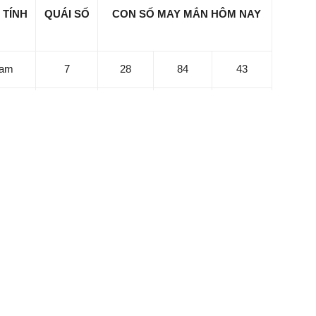
 TÍNH
QUÁI SỐ
CON SỐ MAY MẮN HÔM NAY
am
7
28
84
43
Nữ
8
37
92
10
am
4
14
62
38
Nữ
2
89
04
56
7
67
15
91
am
1
76
46
20
8
19
77
52
Nữ
5
06
27
63