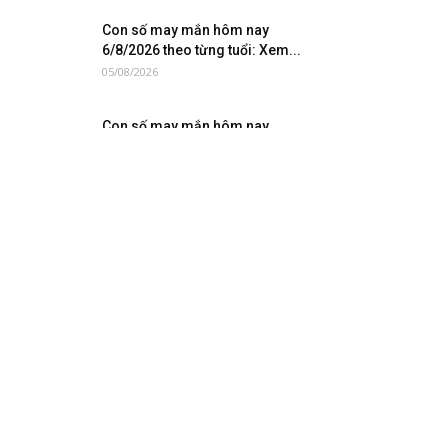
Con số may mắn hôm nay
6/8/2026 theo từng tuổi: Xem...
05/08/2026
Con số may mắn hôm nay
5/8/2026 theo từng tuổi: Số...
04/08/2026
Con số may mắn hôm nay
4/8/2026 theo từng tuổi: Xem...
04/08/2026
QUẢNG CÁO