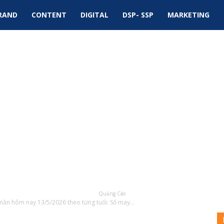
RAND
CONTENT
DIGITAL
DSP- SSP
MARKETING
Quảng Cáo
ắn hôm nay 13/5/2026 theo từng tuổi: Số may...