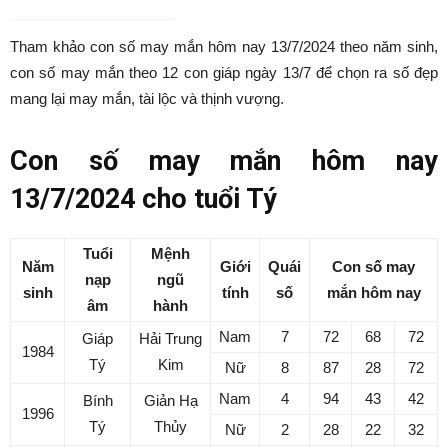
Trang chủ
TỬ VI
Con số may mắn
TỬ VI
Con số may mắn
Con số may mắn hôm nay
13/7/2024 theo tuổi của bạn:
Xem số vàng hợp tuổi bạn
Bởi
Văn Đãm Lê
-
13/07/2024
545
0
tweet
Danh mục dự án