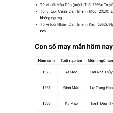
Tử vi tuổi Mậu Dần (mệnh Thổ, 1998): Tru
Tử vi tuổi Canh Dần (mệnh Mộc, 2010): Đ
không ngừng.
Tử vi tuổi Nhâm Dần (mệnh Kim, 1962): N
này.
Con số may mắn hôm nay 
Năm sinh
Tuổi nạp âm
Mệnh ngũ hà
1975
Ất Mão
Đại Khe Thủy
1987
Đinh Mão
Lư Trung Hỏa
1999
Kỷ Mão
Thành Đầu Th