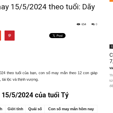
y 15/5/2024 theo tuổi: Dãy
654
0
C
C
7
Vă
4 theo tuổi của bạn, con số may mắn theo 12 con giáp
Th
tài lộc và thịnh vượng.
từ
để
15/5/2024 của tuổi Tý
nh
Giới tính
Quái số
Con số may mắn hôm nay