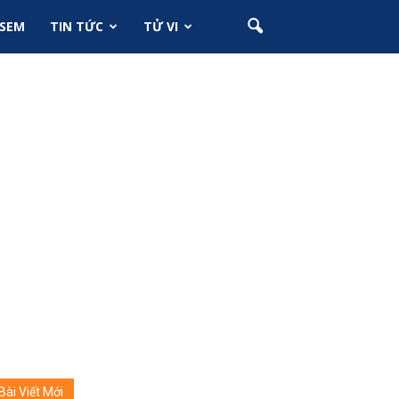
SEM
TIN TỨC
TỬ VI
Bài Viết Mới