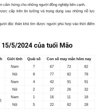
yền cảm hứng cho những người đồng nghiệp bên cạnh.
ược cấp trên tin tưởng và trọng dụng sau những nỗ lực
gười độc thân khó tìm được người phù hợp vào thời điểm
15/5/2024 của tuổi Mão
nh
Giới tính
Quái số
Con số may mắn hôm nay
Nam
7
67
72
82
Nữ
8
77
82
78
Nam
4
42
91
91
Nữ
2
27
26
32
Nam
1
16
11
18
ổ
Nữ
5
22
82
28