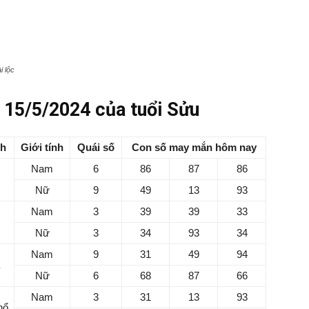
i lộc
15/5/2024 của tuổi Sửu
nh
Giới tính
Quái số
Con số may mắn hôm nay
Nam
6
86
87
86
m
Nữ
9
49
13
93
Nam
3
39
39
33
Nữ
3
34
93
34
Nam
9
31
49
94
Nữ
6
68
87
66
Nam
3
31
13
93
hổ