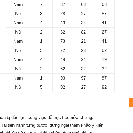
Nam
7
87
68
68
m
Nữ
8
28
27
87
Nam
4
43
34
41
Nữ
2
32
82
27
Nam
1
73
21
41
Nữ
5
72
23
62
Nam
4
49
34
19
Nữ
2
62
32
32
Nam
1
93
97
97
Nữ
5
92
27
82
ch bị đảo lộn, công việc dễ trục trặc nửa chừng.
 rãi tiến hành từng bước, đừng ngại tham khảo ý kiến.
h tài lộc dễ sa sút, bị tiểu nhân ghen ghét đố kỵ.