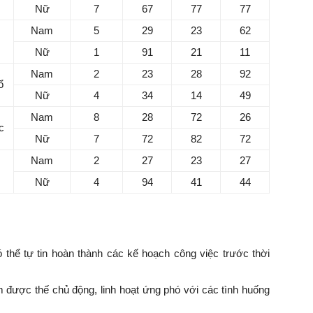
Nữ
7
67
77
77
Nam
5
29
23
62
Nữ
1
91
21
11
Nam
2
23
28
92
ổ
Nữ
4
34
14
49
Nam
8
28
72
26
c
Nữ
7
72
82
72
Nam
2
27
23
27
m
Nữ
4
94
41
44
 thể tự tin hoàn thành các kế hoạch công việc trước thời
 được thế chủ động, linh hoạt ứng phó với các tình huống