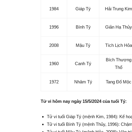
1984
Giáp Tý
Hải Trung Ki
1996
Bính Tý
Giản Hạ Thủy
2008
Mậu Tý
Tích Lịch Hỏa
Bích Thượng
1960
Canh Tý
Thổ
1972
Nhâm Tý
Tang Đố Mộc
Tử vi hôm nay ngày 15/5/2024 của tuổi Tý:
Tử vi tuổi Giáp Tý (mệnh Kim, 1984): Kế hoạ
Tử vi tuổi Bính Tý (mệnh Thủy, 1996): Chậm
Tử vi tuổi Mậu Tý (mệnh Hỏa, 2008): Vận trìn