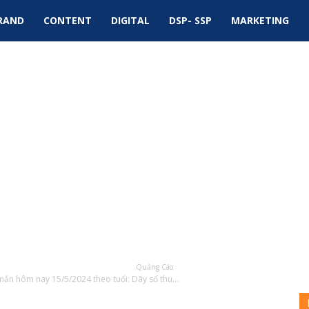
RAND
CONTENT
DIGITAL
DSP- SSP
MARKETING
Quảng Cáo
ắn hôm nay 15/5/2024 theo tuổi: Dãy số thu...