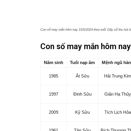
Con số may mắn hôm nay 15/5/2024 theo tuổi: Dãy số thu hút tà
Con số may mắn hôm nay 
Năm sinh
Tuổi nạp âm
Mệnh ngũ hà
1985
Ất Sửu
Hải Trung Ki
1997
Đinh Sửu
Giản Hạ Thủy
2009
Kỷ Sửu
Tích Lịch Hỏa
1961
Tân Sửu
Bích Thượng T