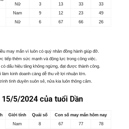
Nữ
3
13
33
33
Nam
9
12
23
49
Nữ
6
67
66
26
iều may mắn vì luôn có quý nhân đồng hành giúp đỡ.
c tiếp thêm sức mạnh và động lực trong công việc.
c có dấu hiệu tăng không ngừng, đạt được thành công.
 làm kinh doanh càng dễ thu về lợi nhuận lớn.
rình tình duyên suôn sẻ, nửa kia luôn thông cảm.
15/5/2024 của tuổi Dần
nh
Giới tính
Quái số
Con số may mắn hôm nay
Nam
8
67
77
78