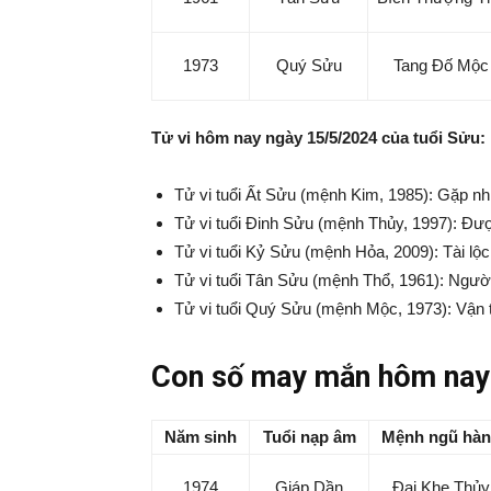
1973
Quý Sửu
Tang Đố Mộc
Tử vi hôm nay ngày 15/5/2024 của tuổi Sửu:
Tử vi tuổi Ất Sửu (mệnh Kim, 1985): Gặp nh
Tử vi tuổi Đinh Sửu (mệnh Thủy, 1997): Đượ
Tử vi tuổi Kỷ Sửu (mệnh Hỏa, 2009): Tài lộ
Tử vi tuổi Tân Sửu (mệnh Thổ, 1961): Người
Tử vi tuổi Quý Sửu (mệnh Mộc, 1973): Vận t
Con số may mắn hôm nay 
Năm sinh
Tuổi nạp âm
Mệnh ngũ hà
1974
Giáp Dần
Đại Khe Thủy