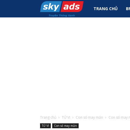
Sky
TRANG CHỦ
B
Ads
|
Tin
Tức
Marketing
Trang chủ
TỬ VI
Con số may mắn
Con số may m
TỬ VI
Con số may mắn