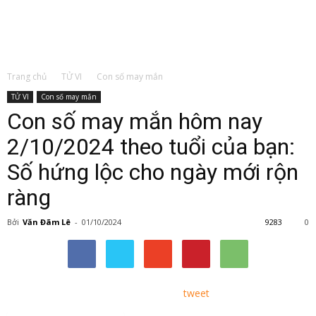
Trang chủ
TỬ VI
Con số may mắn
TỬ VI
Con số may mắn
Con số may mắn hôm nay
2/10/2024 theo tuổi của bạn:
Số hứng lộc cho ngày mới rộn
ràng
Bởi
Văn Đãm Lê
-
01/10/2024
9283
0
tweet