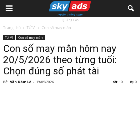
Quảng Cáo
Trang chủ
TỬ VI
Con số may mắn
TỬ VI
Con số may mắn
Con số may mắn hôm nay
20/5/2026 theo từng tuổi:
Chọn đúng số phát tài
Bởi
Văn Đãm Lê
-
19/05/2026
10
0