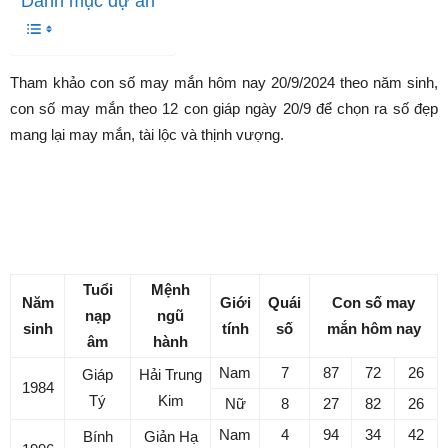
Trang chủ
TỬ VI
Con số may mắn
TỬ VI
Con số may mắn
Con số may mắn hôm nay
20/9/2024 theo tuổi của bạn:
Số hứng lộc cho ngày mới rộn
ràng
Bởi
Văn Đãm Lê
-
19/09/2024
58722
0
tweet