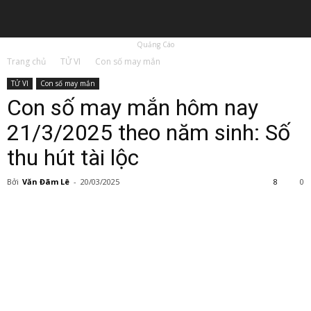
Quảng Cáo
Trang chủ
TỬ VI
Con số may mắn
TỬ VI
Con số may mắn
Con số may mắn hôm nay
21/3/2025 theo năm sinh: Số
thu hút tài lộc
Bởi
Văn Đãm Lê
-
20/03/2025
8
0