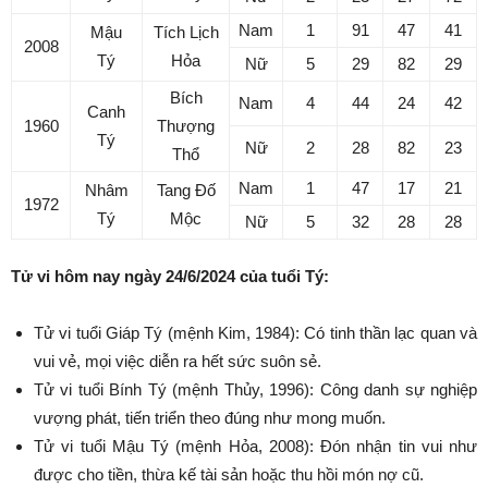
Nam
1
91
47
41
Mậu
Tích Lịch
2008
Tý
Hỏa
Nữ
5
29
82
29
Bích
Nam
4
44
24
42
Canh
1960
Thượng
Tý
Nữ
2
28
82
23
Thổ
Nam
1
47
17
21
Nhâm
Tang Đố
1972
Tý
Mộc
Nữ
5
32
28
28
Tử vi hôm nay ngày 24/6/2024 của tuổi Tý:
Tử vi tuổi Giáp Tý (mệnh Kim, 1984): Có tinh thần lạc quan và
vui vẻ, mọi việc diễn ra hết sức suôn sẻ.
Tử vi tuổi Bính Tý (mệnh Thủy, 1996): Công danh sự nghiệp
vượng phát, tiến triển theo đúng như mong muốn.
Tử vi tuổi Mậu Tý (mệnh Hỏa, 2008): Đón nhận tin vui như
được cho tiền, thừa kế tài sản hoặc thu hồi món nợ cũ.