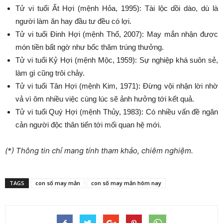
Tử vi tuổi Ất Hợi (mệnh Hỏa, 1995): Tài lộc dồi dào, dù là
người làm ăn hay đầu tư đều có lợi.
Tử vi tuổi Đinh Hợi (mệnh Thổ, 2007): May mắn nhận được
món tiền bất ngờ như bốc thăm trúng thưởng.
Tử vi tuổi Kỷ Hợi (mệnh Mộc, 1959): Sự nghiệp khá suôn sẻ,
làm gì cũng trôi chảy.
Tử vi tuổi Tân Hợi (mệnh Kim, 1971): Đừng vội nhận lời nhờ
vả vì ôm nhiều việc cùng lúc sẽ ảnh hưởng tới kết quả.
Tử vi tuổi Quý Hợi (mệnh Thủy, 1983): Có nhiều vấn đề ngăn
cản người độc thân tiến tới mối quan hệ mới.
(*) Thông tin chỉ mang tính tham khảo, chiêm nghiệm.
TAGS
con số may mắn
con số may mắn hôm nay