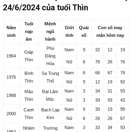
24/6/2024 của tuổi Thìn
Tuổi
Mệnh
Năm
Giới
Quái
Con số may
nạp
ngũ
sinh
tính
số
mắn hôm nay
âm
hành
Phú
Nam
9
32
12
19
Giáp
1964
Đăng
Thìn
Nữ
6
78
26
76
Hỏa
Nam
6
66
67
78
Bính
Sa Trung
1976
Thìn
Thổ
Nữ
9
12
19
92
Nam
3
34
31
93
Mậu
Đại Lâm
1988
Thìn
Mộc
Nữ
3
39
93
43
Nam
9
39
19
99
Canh
Bạch Lạp
2000
Thìn
Kim
Nữ
6
26
26
67
Nam
3
33
34
93
Nhâm
Trường
1952