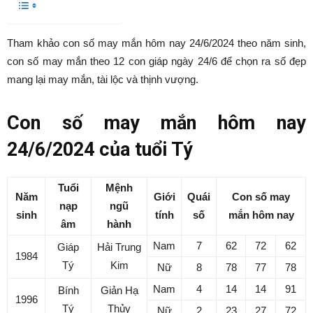
Tham khảo con số may mắn hôm nay 24/6/2024 theo năm sinh,
con số may mắn theo 12 con giáp ngày 24/6 để chọn ra số đẹp
mang lại may mắn, tài lộc và thịnh vượng.
Con số may mắn hôm nay
24/6/2024 của tuổi Tý
Tuổi
Mệnh
Năm
Giới
Quái
Con số may
nạp
ngũ
sinh
tính
số
mắn hôm nay
âm
hành
Nam
7
62
72
62
Giáp
Hải Trung
1984
Tý
Kim
Nữ
8
78
77
78
Nam
4
14
14
91
Bính
Giản Hạ
1996
Tý
Thủy
Nữ
2
23
27
72