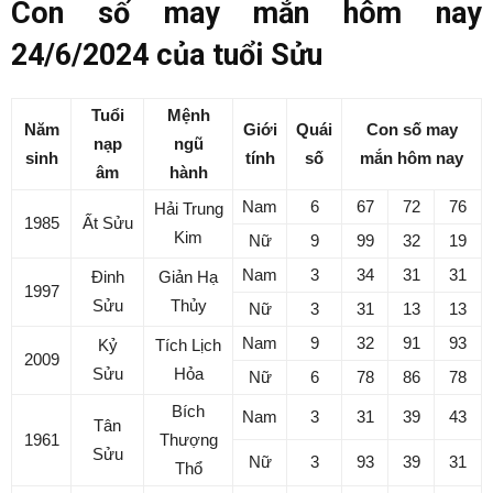
Con số may mắn hôm nay
24/6/2024 của tuổi Sửu
Tuổi
Mệnh
Năm
Giới
Quái
Con số may
nạp
ngũ
sinh
tính
số
mắn hôm nay
âm
hành
Nam
6
67
72
76
Hải Trung
1985
Ất Sửu
Kim
Nữ
9
99
32
19
Nam
3
34
31
31
Đinh
Giản Hạ
1997
Sửu
Thủy
Nữ
3
31
13
13
Nam
9
32
91
93
Kỷ
Tích Lịch
2009
Sửu
Hỏa
Nữ
6
78
86
78
Bích
Nam
3
31
39
43
Tân
1961
Thượng
Sửu
Nữ
3
93
39
31
Thổ