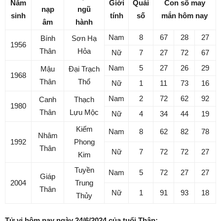
Năm
Giới
Quái
Con số may
nạp
ngũ
sinh
tính
số
mắn hôm nay
âm
hành
Nam
8
67
28
27
Bính
Sơn Hạ
1956
Thân
Hỏa
Nữ
7
27
72
67
Nam
5
27
26
29
Mậu
Đại Trạch
1968
Thân
Thổ
Nữ
1
11
73
16
Nam
2
72
62
92
Canh
Thạch
1980
Thân
Lựu Mộc
Nữ
4
34
44
19
Kiếm
Nam
8
62
82
78
Nhâm
1992
Phong
Thân
Nữ
7
72
72
27
Kim
Tuyền
Nam
5
72
27
27
Giáp
2004
Trung
Thân
Nữ
1
91
93
18
Thủy
Tử vi hôm nay ngày 24/6/2024 của tuổi Thân: