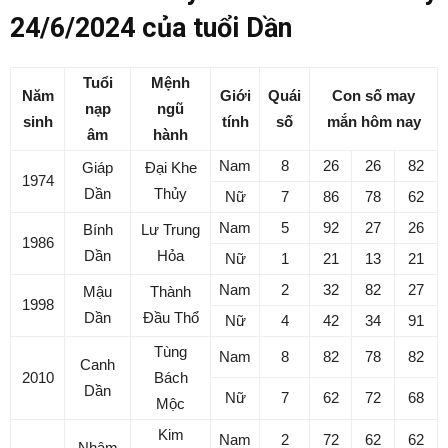
24/6/2024 của tuổi Dần
Tuổi
Mệnh
Năm
Giới
Quái
Con số may
nạp
ngũ
sinh
tính
số
mắn hôm nay
âm
hành
Nam
8
26
26
82
Giáp
Đại Khe
1974
Dần
Thủy
Nữ
7
86
78
62
Nam
5
92
27
26
Bính
Lư Trung
1986
Dần
Hỏa
Nữ
1
21
13
21
Nam
2
32
82
27
Mậu
Thành
1998
Dần
Đầu Thổ
Nữ
4
42
34
91
Tùng
Nam
8
82
78
82
Canh
2010
Bách
Dần
Nữ
7
62
72
68
Mộc
Kim
Nam
2
72
62
62
Nhâm