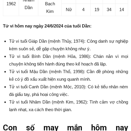
1962
Bạch
Dần
Nữ
4
19
34
14
Kim
Tử vi hôm nay ngày 24/6/2024 của tuổi Dần:
Tử vi tuổi Giáp Dần (mệnh Thủy, 1974): Công danh sự nghiệp
kém suôn sẻ, dễ gặp chuyện không như ý.
Tử vi tuổi Bính Dần (mệnh Hỏa, 1986): Chán nản vì mọi
chuyện không tiến hành đúng theo kế hoạch đã lập.
Tử vi tuổi Mậu Dần (mệnh Thổ, 1998): Cần đề phòng những
kẻ có ý đồ xấu xuất hiện xung quanh mình.
Tử vi tuổi Canh Dần (mệnh Mộc, 2010): Có kẻ tiểu nhân ném
đá giấu tay, phá hoại công việc.
Tử vi tuổi Nhâm Dần (mệnh Kim, 1962): Tình cảm vợ chồng
lạnh nhạt, xa cách theo thời gian.
Con số may mắn hôm nay