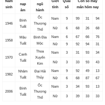
Năm
Giới
Quái
Con số may
nạp
ngũ
sinh
tính
số
mắn hôm nay
âm
hành
Ốc
Nam
9
99
31
94
Bính
1946
Thượng
Tuất
Nữ
6
68
26
68
Thổ
Nam
6
67
66
76
Mậu
Bình Địa
1958
Tuất
Mộc
Nữ
9
92
94
31
Thoa
Nam
3
31
93
34
Canh
1970
Xuyến
Tuất
Nữ
3
33
93
43
Kim
Nam
9
92
49
13
Nhâm
Đại Hải
1982
Tuất
Thủy
Nữ
6
68
87
67
Ốc
Nam
3
34
93
13
Bính
2006
Thượng
Tuất
Nữ
3
39
33
33
Thổ