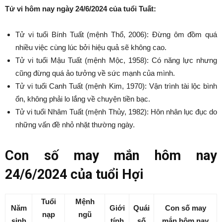
Tử vi hôm nay ngày 24/6/2024 của tuổi Tuất:
Tử vi tuổi Bính Tuất (mệnh Thổ, 2006): Đừng ôm đồm quá
nhiều việc cùng lúc bởi hiệu quả sẽ không cao.
Tử vi tuổi Mậu Tuất (mệnh Mộc, 1958): Có năng lực nhưng
cũng đừng quá ảo tưởng về sức mạnh của mình.
Tử vi tuổi Canh Tuất (mệnh Kim, 1970): Vận trình tài lộc bình
ổn, không phải lo lắng về chuyện tiền bạc.
Tử vi tuổi Nhâm Tuất (mệnh Thủy, 1982): Hôn nhân lục đục do
những vấn đề nhỏ nhặt thường ngày.
Con số may mắn hôm nay
24/6/2024 của tuổi Hợi
Tuổi
Mệnh
Năm
Giới
Quái
Con số may
nạp
ngũ
sinh
tính
số
mắn hôm nay