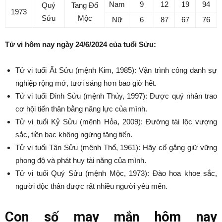
Nam
9
12
19
94
Quý
Tang Đố
1973
Sửu
Mộc
Nữ
6
87
67
76
Tử vi hôm nay ngày 24/6/2024 của tuổi Sửu:
Tử vi tuổi Ất Sửu (mệnh Kim, 1985): Vận trình công danh sự
nghiệp rộng mở, tươi sáng hơn bao giờ hết.
Tử vi tuổi Đinh Sửu (mệnh Thủy, 1997): Được quý nhân trao
cơ hội tiến thân bằng năng lực của mình.
Tử vi tuổi Kỷ Sửu (mệnh Hỏa, 2009): Đường tài lộc vượng
sắc, tiền bạc không ngừng tăng tiến.
Tử vi tuổi Tân Sửu (mệnh Thổ, 1961): Hãy cố gắng giữ vững
phong độ và phát huy tài năng của mình.
Tử vi tuổi Quý Sửu (mệnh Mộc, 1973): Đào hoa khoe sắc,
người độc thân được rất nhiều người yêu mến.
Con số may mắn hôm nay