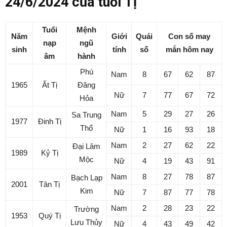
24/6/2024 của tuổi Tị
Tuổi
Mệnh
Năm
Giới
Quái
Con số may
nạp
ngũ
sinh
tính
số
mắn hôm nay
âm
hành
Phú
Nam
8
67
62
87
1965
Ất Tị
Đăng
Nữ
7
77
67
72
Hỏa
Nam
5
29
27
26
Sa Trung
1977
Đinh Tị
Thổ
Nữ
1
16
93
18
Nam
2
27
62
22
Đại Lâm
1989
Kỷ Tị
Mộc
Nữ
4
19
43
91
Nam
8
27
78
87
Bạch Lạp
2001
Tân Tị
Kim
Nữ
7
87
77
78
Nam
2
28
23
22
Trường
1953
Quý Tị
Lưu Thủy
Nữ
4
43
49
42