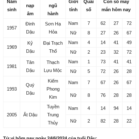
Năm
Giới
Quái
Con số may
nạp
ngũ
sinh
tính
số
mắn hôm nay
âm
hành
Nam
7
62
27
72
Đinh
Sơn Hạ
1957
Dậu
Hỏa
Nữ
8
27
26
67
Nam
4
14
41
49
Kỷ
Đại Trạch
1969
Dậu
Thổ
Nữ
2
23
32
72
Nam
1
73
41
41
Tân
Thạch
1981
Dậu
Lựu Mộc
Nữ
5
72
26
28
Kiếm
Nam
7
67
26
67
Quý
1993
Phong
Dậu
Nữ
8
76
28
28
Kim
Tuyền
Nam
4
14
94
14
2005
Ất Dậu
Trung
Nữ
2
82
28
22
Thủy
Tử vi hôm nay ngày 24/6/2024 của tuổi Dậu: