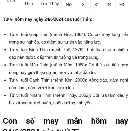
Thìn
Lưu Thủy
Nữ
3
31
34
93
Tử vi hôm nay ngày 24/6/2024 của tuổi Thìn:
Tử vi tuổi Giáp Thìn (mệnh Hỏa, 1964): Có cơ may tăng tiến
trong sự nghiệp, có thêm sự tự tin vào năng lực.
Tử vi tuổi Bính Thìn (mệnh Thổ, 1976): Tinh thần trách nhiệm
cao nên được cấp trên tin tưởng và trọng dụng.
Tử vi tuổi Mậu Thìn (mệnh Mộc, 1988): Có thể xúc tiến hợp
đồng hay giới thiệu dự án mới với nhà đầu tư.
Tử vi tuổi Canh Thìn (mệnh Kim, 2000): Xông xáo, dám nghĩ
dám làm, dám vượt khó vươn lên.
Tử vi tuổi Nhâm Thìn (mệnh Thủy, 1952): Đôi lứa tâm đầu ý
hợp trong mọi chuyện, nuôi dưỡng tình yêu.
Con số may mắn hôm nay