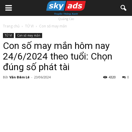
Quảng Cáo
Trang chủ
TỬ VI
Con số may mắn
TỬ VI
Con số may mắn
Con số may mắn hôm nay
24/6/2024 theo tuổi: Chọn
đúng số phát tài
Bởi
Văn Đãm Lê
-
23/06/2024
4320
0