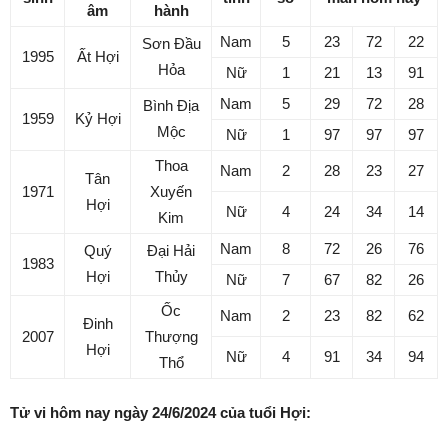
âm
hành
Nam
5
23
72
22
Sơn Đầu
1995
Ất Hợi
Hỏa
Nữ
1
21
13
91
Nam
5
29
72
28
Bình Địa
1959
Kỷ Hợi
Mộc
Nữ
1
97
97
97
Thoa
Nam
2
28
23
27
Tân
1971
Xuyến
Hợi
Nữ
4
24
34
14
Kim
Nam
8
72
26
76
Quý
Đại Hải
1983
Hợi
Thủy
Nữ
7
67
82
26
Ốc
Nam
2
23
82
62
Đinh
2007
Thượng
Hợi
Nữ
4
91
34
94
Thổ
Tử vi hôm nay ngày 24/6/2024 của tuổi Hợi: