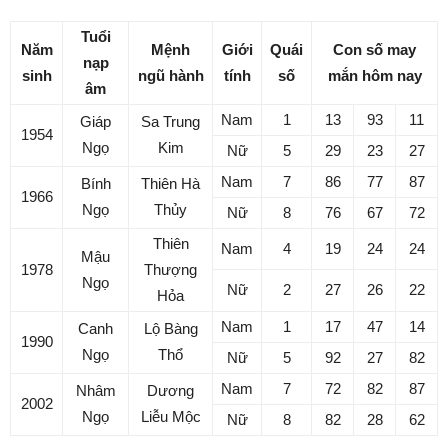
Tuổi
Năm
Mệnh
Giới
Quái
Con số may
nạp
sinh
ngũ hành
tính
số
mắn hôm nay
âm
Nam
1
13
93
11
Giáp
Sa Trung
1954
Ngọ
Kim
Nữ
5
29
23
27
Nam
7
86
77
87
Bính
Thiên Hà
1966
Ngọ
Thủy
Nữ
8
76
67
72
Thiên
Nam
4
19
24
24
Mậu
1978
Thượng
Ngọ
Nữ
2
27
26
22
Hỏa
Nam
1
17
47
14
Canh
Lộ Bàng
1990
Ngọ
Thổ
Nữ
5
92
27
82
Nam
7
72
82
87
Nhâm
Dương
2002
Ngọ
Liễu Mộc
Nữ
8
82
28
62