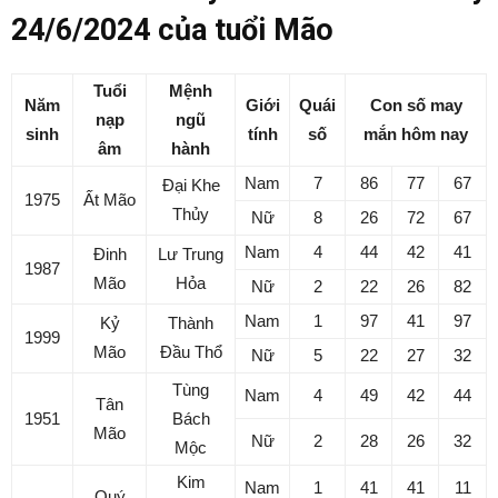
24/6/2024 của tuổi Mão
Tuổi
Mệnh
Năm
Giới
Quái
Con số may
nạp
ngũ
sinh
tính
số
mắn hôm nay
âm
hành
Nam
7
86
77
67
Đại Khe
1975
Ất Mão
Thủy
Nữ
8
26
72
67
Nam
4
44
42
41
Đinh
Lư Trung
1987
Mão
Hỏa
Nữ
2
22
26
82
Nam
1
97
41
97
Kỷ
Thành
1999
Mão
Đầu Thổ
Nữ
5
22
27
32
Tùng
Nam
4
49
42
44
Tân
1951
Bách
Mão
Nữ
2
28
26
32
Mộc
Kim
Nam
1
41
41
11
Quý