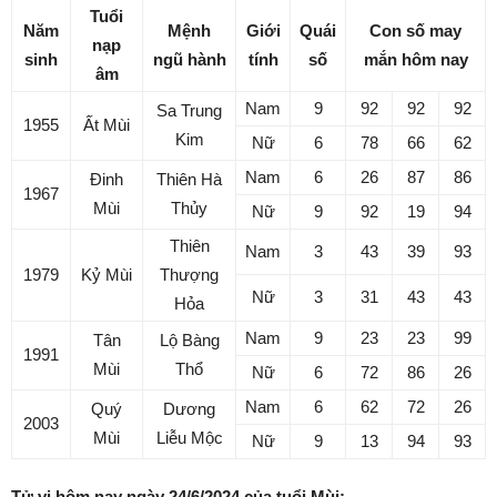
Tuổi
Năm
Mệnh
Giới
Quái
Con số may
nạp
sinh
ngũ hành
tính
số
mắn hôm nay
âm
Nam
9
92
92
92
Sa Trung
1955
Ất Mùi
Kim
Nữ
6
78
66
62
Nam
6
26
87
86
Đinh
Thiên Hà
1967
Mùi
Thủy
Nữ
9
92
19
94
Thiên
Nam
3
43
39
93
1979
Kỷ Mùi
Thượng
Nữ
3
31
43
43
Hỏa
Nam
9
23
23
99
Tân
Lộ Bàng
1991
Mùi
Thổ
Nữ
6
72
86
26
Nam
6
62
72
26
Quý
Dương
2003
Mùi
Liễu Mộc
Nữ
9
13
94
93
Tử vi hôm nay ngày 24/6/2024 của tuổi Mùi: