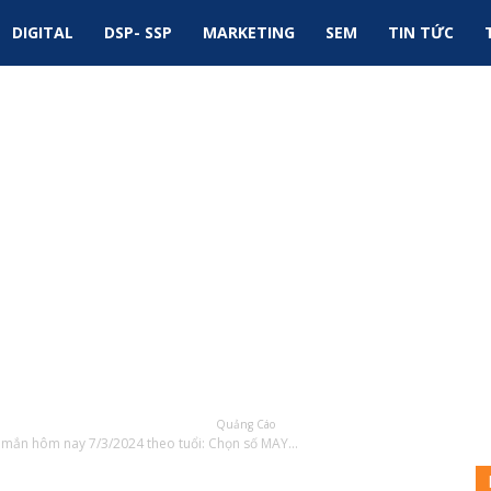
DIGITAL
DSP- SSP
MARKETING
SEM
TIN TỨC
Quảng Cáo
mắn hôm nay 7/3/2024 theo tuổi: Chọn số MAY...