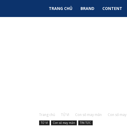
Sky
TRANG CHỦ
BRAND
CONTENT
Ads
|
Tin
Tức
Marketing
Trang chủ
TỬ VI
Con số may mắn
Con số may 
TỬ VI
Con số may mắn
TIN TỨC