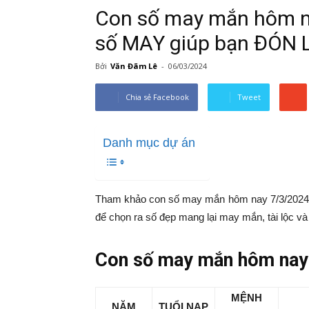
Con số may mắn hôm na
số MAY giúp bạn ĐÓN 
Bởi
Văn Đãm Lê
-
06/03/2024
Chia sẻ Facebook
Tweet
Danh mục dự án
Tham khảo con số may mắn hôm nay 7/3/2024 t
để chọn ra số đẹp mang lại may mắn, tài lộc và
Con số may mắn hôm nay 
MỆNH
NĂM
TUỔI NẠP