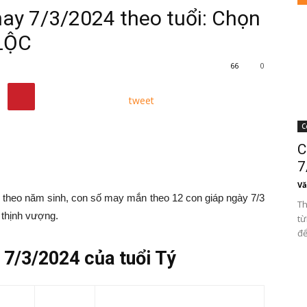
y 7/3/2024 theo tuổi: Chọn
LỘC
66
0
tweet
C
C
7
Vă
heo năm sinh, con số may mắn theo 12 con giáp ngày 7/3
Th
 thịnh vượng.
từ
để
7/3/2024 của tuổi Tý