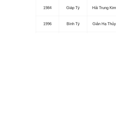
1984
Giáp Tý
Hải Trung Ki
1996
Bính Tý
Giản Hạ Thủy
2008
Mậu Tý
Tích Lịch Hỏa
Bích Thượng
1960
Canh Tý
Thổ
1972
Nhâm Tý
Tang Đố Mộc
Tử vi hôm nay ngày 7/8/2024 của tuổi Tý:
Tử vi tuổi Giáp Tý (Kim, 1984): Giữ được đầ
Tử vi tuổi Bính Tý (Thủy, 1996): Có thể đưa 
Tử vi tuổi Mậu Tý (Hỏa, 2008): Dám nghĩ dá