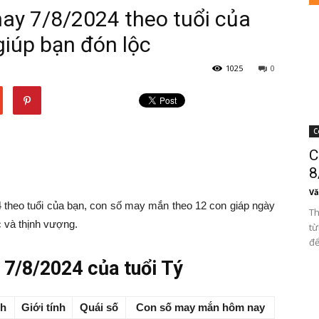
y 7/8/2024 theo tuổi của
iúp bạn đón lộc
1025
0
C
C
8
Vă
heo tuổi của bạn, con số may mắn theo 12 con giáp ngày
Th
c và thịnh vượng.
từ
để
7/8/2024 của tuổi Tý
nh
Giới tính
Quái số
Con số may mắn hôm nay