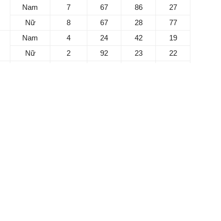
Nam
7
67
86
27
m
Nữ
8
67
28
77
Nam
4
24
42
19
Nữ
2
92
23
22
Nam
1
21
91
13
Nữ
5
32
28
29
Nam
4
91
49
24
Nữ
2
23
22
29
Nam
1
91
18
18
Nữ
5
28
62
29
u óc tỉnh táo và nhanh nhạy để giải quyết công việc.
ra những quyết định đúng đắn dẫn lối cho tập thể.
m làm và sẵn sàng là người đi tiên phong trên lĩnh vực làm