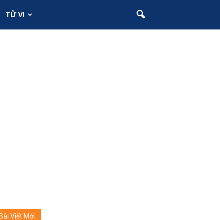
TỬ VI
Bài Viết Mới