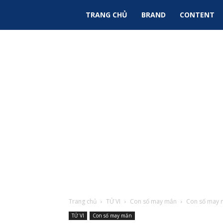
Sky
TRANG CHỦ
BRAND
CONTENT
Ads
|
Tin
Tức
Marketing
Trang chủ
TỬ VI
Con số may mắn
Con số may m
TỬ VI
Con số may mắn