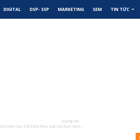
DIGITAL
DSP- SSP
MARKETING
SEM
TIN TỨC
Quảng Cáo
ắn hôm nay 7/8/2024 theo tuổi của bạn: Xem...