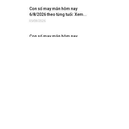
Con số may mắn hôm nay
6/8/2026 theo từng tuổi: Xem...
05/08/2026
Con số may mắn hôm nay
5/8/2026 theo từng tuổi: Số...
04/08/2026
Con số may mắn hôm nay
4/8/2026 theo từng tuổi: Xem...
04/08/2026
QUẢNG CÁO