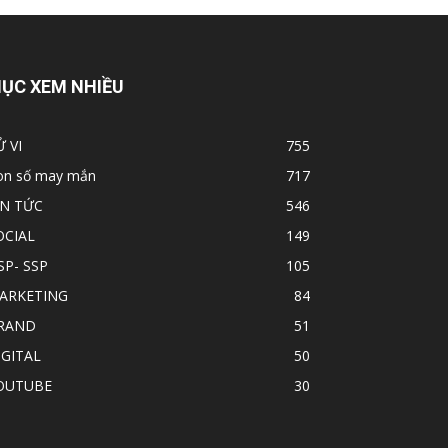
ỤC XEM NHIỀU
Ử VI
755
on số may mắn
717
IN TỨC
546
OCIAL
149
SP- SSP
105
ARKETING
84
RAND
51
IGITAL
50
OUTUBE
30