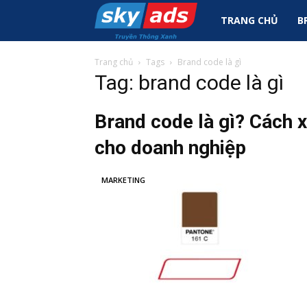
Sky
TRANG CHỦ
B
Ads
Trang chủ
Tags
Brand code là gì
Tag: brand code là gì
|
Brand code là gì? Cách 
cho doanh nghiệp
Tin
MARKETING
Tức
Marketing