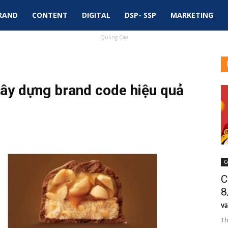
RAND
CONTENT
DIGITAL
DSP- SSP
MARKETING
Quảng Cáo
xây dựng brand code hiệu quả
C
C
8
Vă
Th