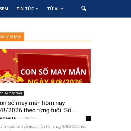
SEM
TIN TỨC
TỬ VI
Bài Viết Mới
on số may mắn
on số may mắn hôm nay
/8/2026 theo từng tuổi: Số...
n Đãm Lê
-
07/08/2026
0
am khảo con số may mắn hôm nay 8/8/2026 theo