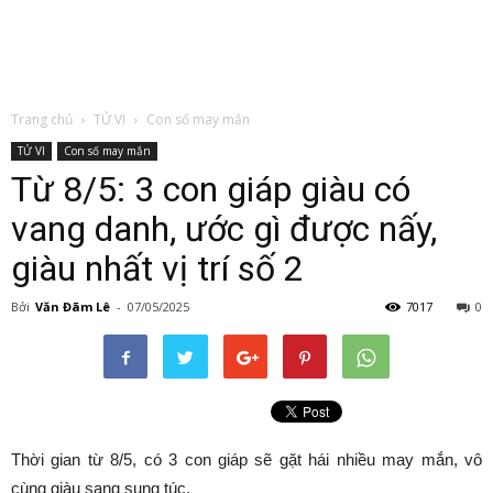
Trang chủ
TỬ VI
Con số may mắn
TỬ VI
Con số may mắn
Từ 8/5: 3 con giáp giàu có
vang danh, ước gì được nấy,
giàu nhất vị trí số 2
Bởi
Văn Đãm Lê
-
07/05/2025
7017
0
Thời gian từ 8/5, có 3 con giáp sẽ gặt hái nhiều may mắn, vô
cùng giàu sang sung túc.