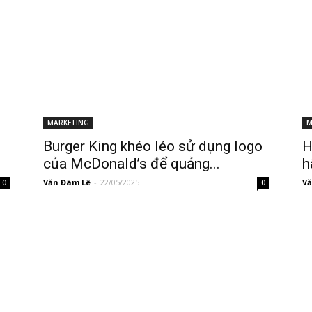
MARKETING
M
Burger King khéo léo sử dụng logo
H
của McDonald’s để quảng...
h
Văn Đãm Lê
-
22/05/2025
Vă
0
0