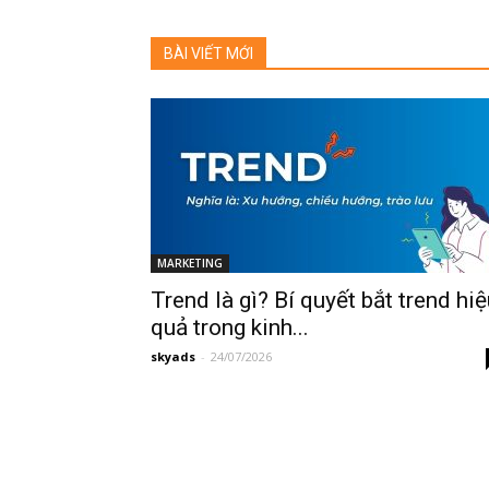
BÀI VIẾT MỚI
MARKETING
Trend là gì? Bí quyết bắt trend hi
quả trong kinh...
skyads
-
24/07/2026