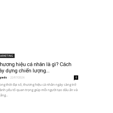
ARKETING
hương hiệu cá nhân là gì? Cách
ây dựng chiến lượng...
yads
-
22/07/2026
0
ong thời đại số, thương hiệu cá nhân ngày càng trở
ành yếu tố quan trọng giúp mỗi người tạo dấu ấn và
ẳng...