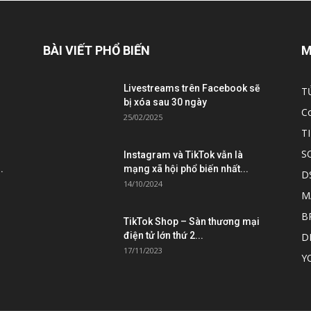
BÀI VIẾT PHỔ BIẾN
M
Livestreams trên Facebook sẽ
T
bị xóa sau 30 ngày
C
25/02/2025
T
S
Instagram và TikTok vẫn là
.
mạng xã hội phổ biến nhất...
D
14/10/2024
M
B
TikTok Shop – Sàn thương mại
điện tử lớn thứ 2...
D
17/11/2023
Y