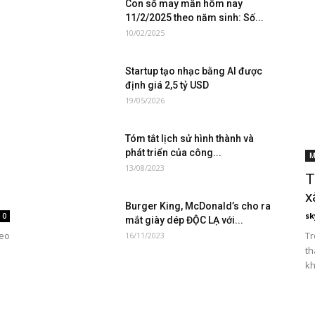
Con số may mắn hôm nay
11/2/2025 theo năm sinh: Số...
10/02/2025
Startup tạo nhạc bằng AI được
định giá 2,5 tỷ USD
19/05/2026
Tóm tắt lịch sử hình thành và
phát triển của công...
M
13/08/2023
T
x
Burger King, McDonald’s cho ra
sk
0
mắt giày dép ĐỘC LẠ với...
heo
Tr
16/11/2023
th
kh