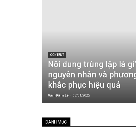
CONTENT
Nội dung trùng lặp là gì
nguyên nhân và phươn
khắc phục hiệu quả
Văn Đãm Lê
-
07/01/2025
DANH MỤC
Tất Cả
CASE STUDY