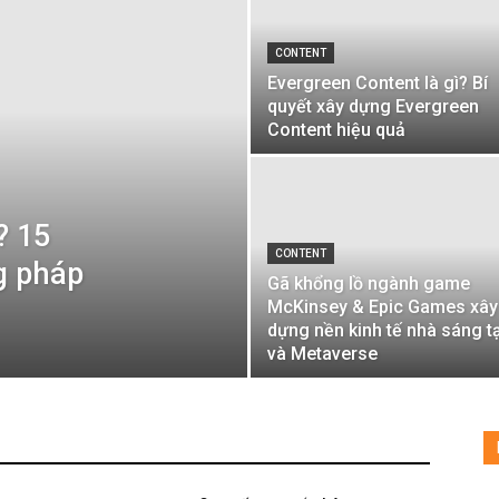
CONTENT
Evergreen Content là gì? Bí
quyết xây dựng Evergreen
Content hiệu quả
? 15
CONTENT
g pháp
Gã khổng lồ ngành game
McKinsey & Epic Games xây
dựng nền kinh tế nhà sáng t
và Metaverse
Con số may mắn
CONTENT
DIGITAL
Nhiều hơn