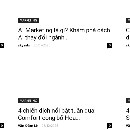
MARKETING
M
AI Marketing là gì? Khám phá cách
C
AI thay đổi ngành...
d
skyads
-
20/07/2026
sk
0
0
MARKETING
M
4 chiến dịch nổi bật tuần qua:
4
Comfort công bố Hoa...
S
Văn Đãm Lê
-
06/12/2025
Vă
0
0