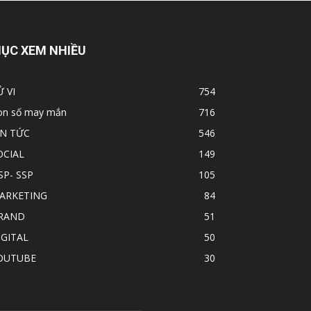
ỤC XEM NHIỀU
Ử VI
754
on số may mắn
716
IN TỨC
546
OCIAL
149
SP- SSP
105
ARKETING
84
RAND
51
IGITAL
50
OUTUBE
30