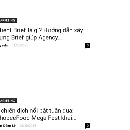
ARKETING
lient Brief là gì? Hướng dẫn xây
ựng Brief giúp Agency...
yads
-
01/06/2026
0
ARKETING
 chiến dịch nổi bật tuần qua:
hopeeFood Mega Fest khai...
n Đãm Lê
-
28/10/2025
0