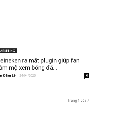
ARKETING
eineken ra mắt plugin giúp fan
âm mộ xem bóng đá...
n Đãm Lê
-
24/04/2025
0
Trang 1 của 7