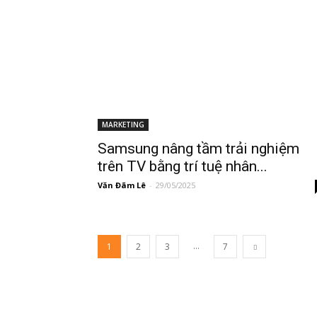
MARKETING
Samsung nâng tầm trải nghiệm
trên TV bằng trí tuệ nhân...
Văn Đãm Lê
-
29/05/2025
...
1
2
3
7