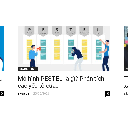
MARKETING
M
ệu
Mô hình PESTEL là gì? Phân tích
T
các yếu tố của...
x
skyads
-
23/07/2026
sk
0
0