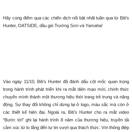
tweet
Hãy cùng điểm qua các chiến dịch nổi bật nhất tuần qua từ Biti’s
Hunter, OATSIDE, dầu gió Trường Sơn và Yamaha!
Biti’s Hunter: Chuyển mình
thành một thương hiệu thời
trang
Vào ngày 11/10, Biti’s Hunter đã đánh dấu cột mốc quan trọng
trong hành trình phát triển khi ra mắt diện mạo mới, chính thức
chuyển mình thành một thương hiệu thời trang trẻ trung và năng
động. Sự thay đổi không chỉ dừng lại ở logo, màu sắc mà còn ở
các thiết kế hiện đại. Ngoài ra, Biti’s Hunter cho ra mắt video
“Bước tới” ghi lại hành trình 8 năm của thương hiệu, truyền tải
cảm xúc từ lo lắng đến tự tin vượt qua thách thức. Với thông điệp