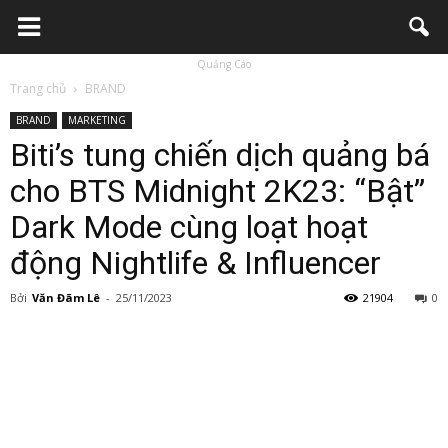
Quảng Cáo
Trang chủ
BRAND
BRAND
MARKETING
Biti’s tung chiến dịch quảng bá
cho BTS Midnight 2K23: “Bật”
Dark Mode cùng loạt hoạt
động Nightlife & Influencer
Bởi
Văn Đãm Lê
-
25/11/2023
21904
0