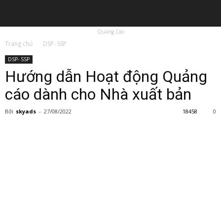
Quảng Cáo
Trang chủ
DSP- SSP
DSP- SSP
Hướng dẫn Hoạt động Quảng
cáo dành cho Nhà xuất bản
Bởi
skyads
-
27/08/2022
18458
0