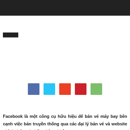
Quảng Cáo
Trang chủ
TIN TỨC
TIN TỨC
Làm sao để tối ưu hoá việc
bán vé máy bay trên
facebook?
Bởi
skyads
-
28/11/2019
18279
0
tweet
Facebook là một công cụ hữu hiệu để bán vé máy bay bên
cạnh việc bán truyền thống qua các đại lý bán vé và website