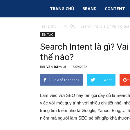
Sky
TRANG CHỦ
BRAND
CONTENT
Ads
Trang chủ
TIN TỨC
Search Intent là gì? Vai trò của
TIN TỨC
|
Search Intent là gì? Va
thế nào?
Tin
Bởi
Văn Đãm Lê
-
15/09/2022
Tức
Chia sẻ Facebook
Tweet
Marketing
Làm việc với SEO hay tên gọi đầy đủ là Search
việc với một quy trình với nhiều chi tiết nhỏ, n
trang tìm kiếm như là Google, Yahoo, Bing,… Tr
niệm mà người làm SEO sẽ bắt gặp khá thườn